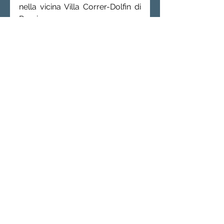
nella vicina Villa Correr-Dolfin di 
Porcia.
 1 Che purtroppo non si sono 
potuti esporre per motivi di 
sorveglianza
Mostra tutti
Post recenti