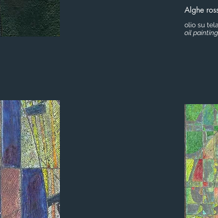
Alghe ros
olio su tel
oil paintin