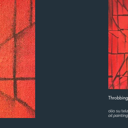
Throbbing
olio su tel
oil paintin