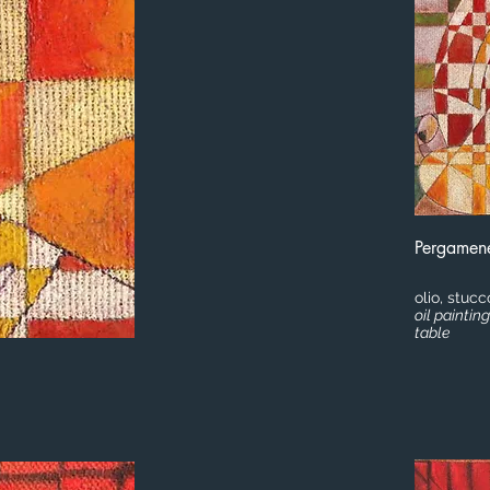
Pergamen
olio, stuc
oil paintin
table