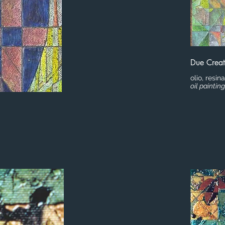
Due Creat
olio, resin
oil paintin