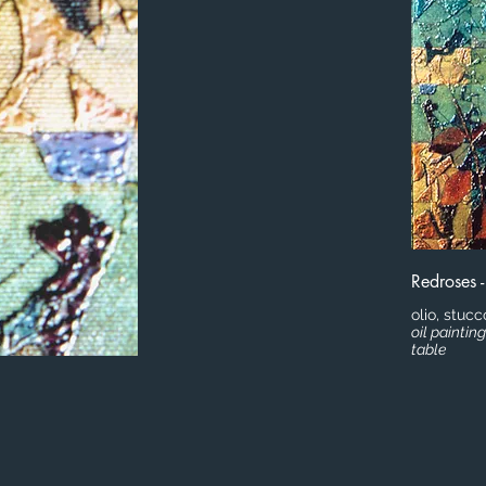
Redroses 
olio, stuc
oil paintin
table