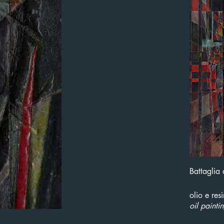
Battaglia
olio e res
oil painti