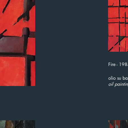
Fire - 19
olio su ba
oil painti