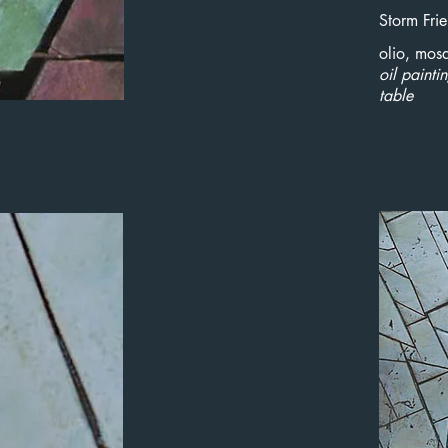
Storm Fri
olio, mosa
oil paint
table