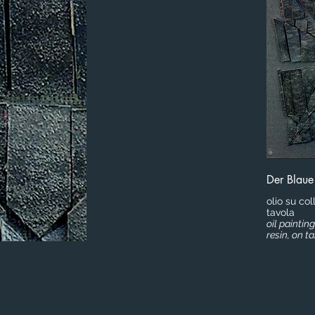
Der Blaue
olio su co
tavola
oil painti
resin, on t